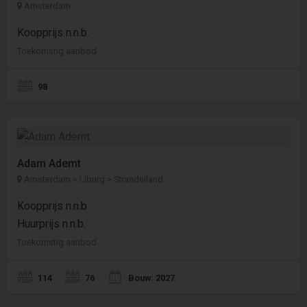
Amsterdam
Koopprijs n.n.b.
Toekomstig aanbod
98
Adam Ademt
Amsterdam > IJburg > Strandeiland
Koopprijs n.n.b.
Huurprijs n.n.b.
Toekomstig aanbod
114
76
Bouw: 2027