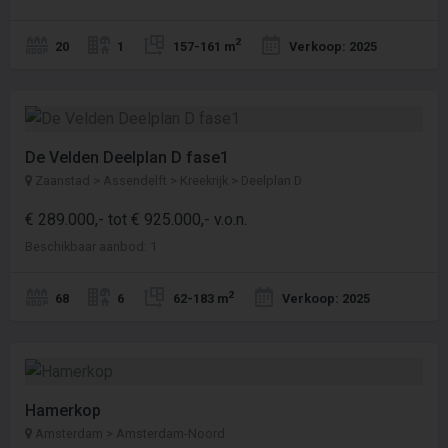
2
20
1
157-161 m
Verkoop: 2025
De Velden Deelplan D fase1
Zaanstad > Assendelft > Kreekrijk > Deelplan D
€ 289.000,- tot € 925.000,- v.o.n.
Beschikbaar aanbod: 1
2
68
6
62-183 m
Verkoop: 2025
Hamerkop
Amsterdam > Amsterdam-Noord