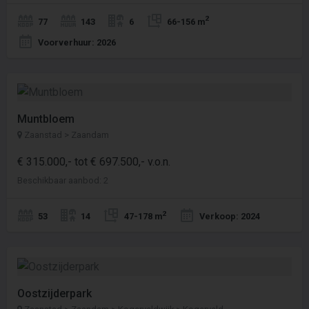
2
77
143
6
66-156 m
Voorverhuur: 2026
Muntbloem
Zaanstad > Zaandam
€ 315.000,- tot € 697.500,- v.o.n.
Beschikbaar aanbod: 2
2
53
14
47-178 m
Verkoop: 2024
Oostzijderpark