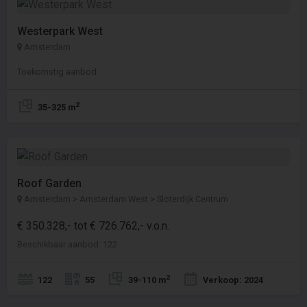
Westerpark West
Amsterdam
Toekomstig aanbod
2
35-325 m
Roof Garden
Amsterdam > Amsterdam West > Sloterdijk Centrum
€ 350.328,- tot € 726.762,- v.o.n.
Beschikbaar aanbod: 122
2
122
55
39-110 m
Verkoop: 2024