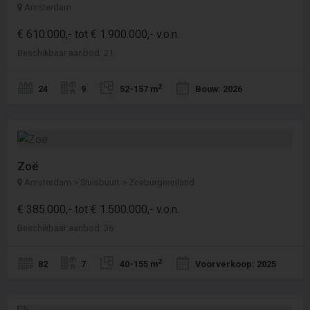
Amsterdam
€ 610.000,- tot € 1.900.000,- v.o.n.
Beschikbaar aanbod: 21
2
24
9
52-157 m
Bouw: 2026
Zoë
Amsterdam > Sluisbuurt > Zeeburgereiland
€ 385.000,- tot € 1.500.000,- v.o.n.
Beschikbaar aanbod: 36
2
82
7
40-155 m
Voorverkoop: 2025