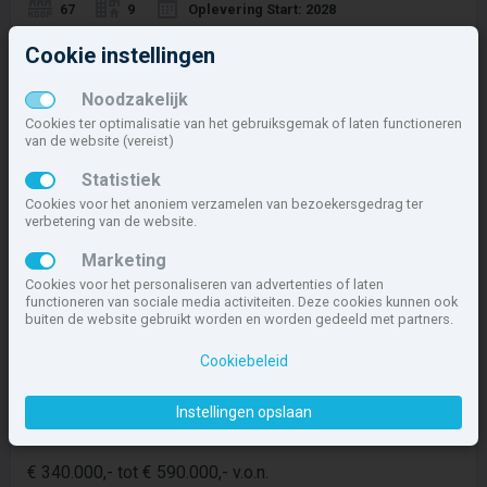
67
9
Oplevering Start: 2028
Cookie instellingen
Noodzakelijk
Cookies ter optimalisatie van het gebruiksgemak of laten functioneren
Rozenrijk in Zwaag
van de website (vereist)
Hoorn > Zwaag > Rozenbuurt
Statistiek
vanaf € 227.500,- v.o.n.
Cookies voor het anoniem verzamelen van bezoekersgedrag ter
verbetering van de website.
Beschikbaar aanbod: 22
Marketing
2
59
42
33-130 m
Bouw: 2025
Cookies voor het personaliseren van advertenties of laten
functioneren van sociale media activiteiten. Deze cookies kunnen ook
buiten de website gebruikt worden en worden gedeeld met partners.
Cookiebeleid
Rozenbuurt fase 3
Instellingen opslaan
Hoorn > Zwaag
€ 340.000,- tot € 590.000,- v.o.n.