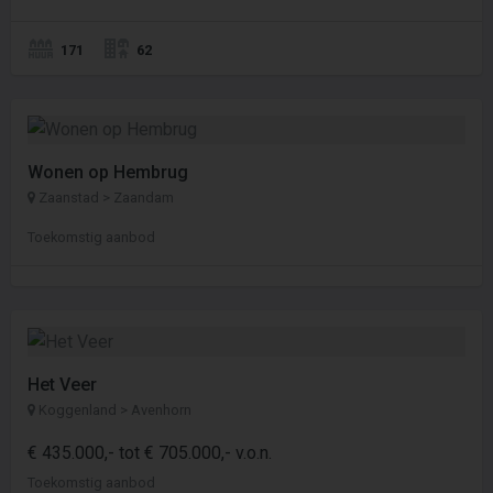
171
62
Wonen op Hembrug
Zaanstad > Zaandam
Toekomstig aanbod
Het Veer
Koggenland > Avenhorn
€ 435.000,- tot € 705.000,- v.o.n.
Toekomstig aanbod