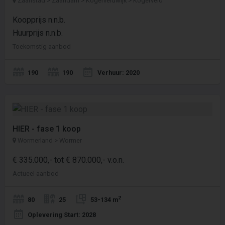
Zaanstad > Zaandam > Kogerveldwijk > Kogerveld
Koopprijs n.n.b.
Huurprijs n.n.b.
Toekomstig aanbod
190
190
Verhuur: 2020
HIER - fase 1 koop
Wormerland > Wormer
€ 335.000,- tot € 870.000,- v.o.n.
Actueel aanbod
2
80
25
53-134 m
Oplevering Start: 2028