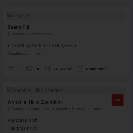
Zaans Pijl
Zaanstad > Wormerveer
€ 475.000,- tot € 1.250.000,- v.o.n.
Beschikbaar aanbod: 42
2
56
10
74-212 m
Bouw: 2027
Wonen in Hilko Zaandam
Zaanstad > Zaandam > Kogerveld > Boerejonkerbuurt
Koopprijs n.n.b.
Huurprijs n.n.b.