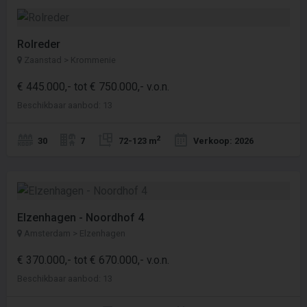
Rolreder
Zaanstad > Krommenie
€ 445.000,- tot € 750.000,- v.o.n.
Beschikbaar aanbod: 13
2
30
7
72-123 m
Verkoop: 2026
Elzenhagen - Noordhof 4
Amsterdam > Elzenhagen
€ 370.000,- tot € 670.000,- v.o.n.
Beschikbaar aanbod: 13