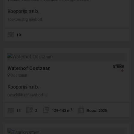
Koopprijs n.n.b.
Toekomstig aanbod
10
Waterhof Oostzaan
Oostzaan
Koopprijs n.n.b.
Beschikbaar aanbod: 1
2
14
2
129-143 m
Bouw: 2025