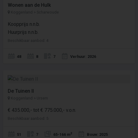
Wonen aan de Hulk
Koggenland > Scharwoude
Koopprijs n.n.b.
Huurprijs n.n.b.
Beschikbaar aanbod: 4
48
8
7
Verhuur: 2026
De Tuinen II
Koggenland > Ursem
€ 435.000,- tot € 775.000,- v.o.n.
Beschikbaar aanbod: 5
2
51
7
65-166 m
Bouw: 2025