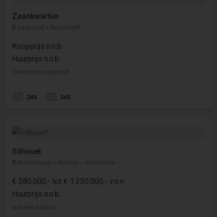
Zaankwartier
Zaanstad > Assendelft
Koopprijs n.n.b.
Huurprijs n.n.b.
Toekomstig aanbod
240
340
Silhouet
Wormerland > Wormer > Westeinde
€ 380.000,- tot € 1.250.000,- v.o.n.
Huurprijs n.n.b.
Actueel aanbod