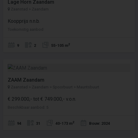
Lage Horn Zaandam
Zaanstad > Zaandam
Koopprijs n.n.b.
Toekomstig aanbod
2
9
2
55-105 m
ZAAM Zaandam
Zaanstad > Zaandam > Spoorbuurt > Mauritsbuurt
€ 299.000,- tot € 749.000,- v.o.n.
Beschikbaar aanbod: 5
2
94
31
40-173 m
Bouw: 2024