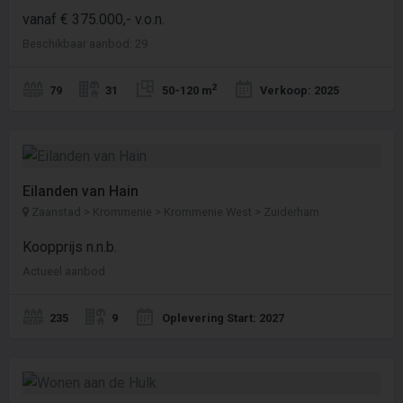
vanaf € 375.000,- v.o.n.
Beschikbaar aanbod: 29
2
79
31
50-120 m
Verkoop: 2025
Eilanden van Hain
Zaanstad > Krommenie > Krommenie West > Zuiderham
Koopprijs n.n.b.
Actueel aanbod
235
9
Oplevering Start: 2027