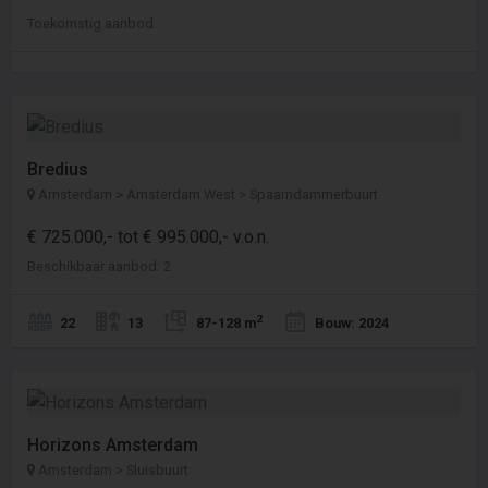
Toekomstig aanbod
Bredius
Amsterdam > Amsterdam West > Spaarndammerbuurt
€ 725.000,- tot € 995.000,- v.o.n.
Beschikbaar aanbod: 2
2
22
13
87-128 m
Bouw: 2024
Horizons Amsterdam
Amsterdam > Sluisbuurt