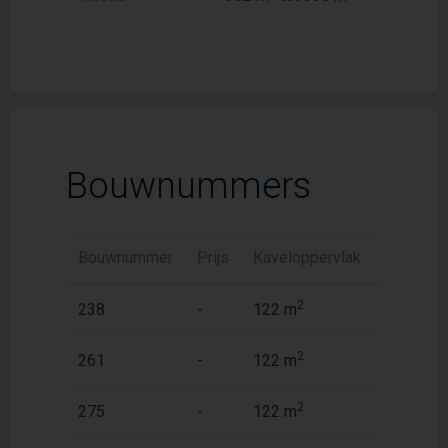
Bouwnummers
Bouwnummer
Prijs
Kaveloppervlak
Woonopp
2
2
238
-
122 m
144 m
2
2
261
-
122 m
141 m
2
2
275
-
122 m
141 m