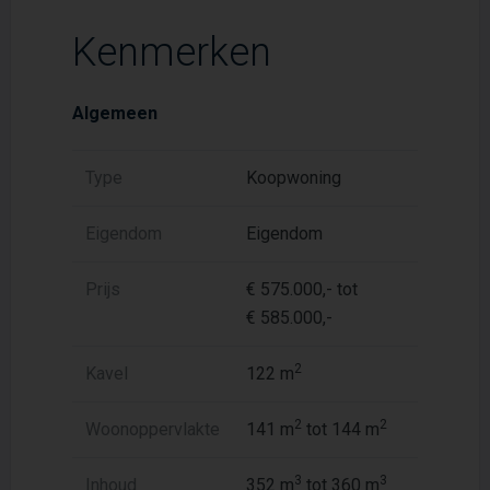
Kenmerken
Algemeen
Type
Koopwoning
Eigendom
Eigendom
Prijs
€ 575.000,- tot
€ 585.000,-
2
Kavel
122 m
2
2
Woonoppervlakte
141 m
tot 144 m
3
3
Inhoud
352 m
tot 360 m