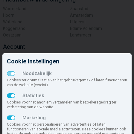
Wormerland
Zaanstad
Hoorn
Amsterdam
Waterland
Uitgeest
Koggenland
Edam-Volendam
Oostzaan
Landsmeer
Account
Inloggen
Cookie instellingen
Inschrijven
Wachtwoord vergeten
Noodzakelijk
Overige
Cookies ter optimalisatie van het gebruiksgemak of laten functioneren
van de website (vereist)
Nieuwbouwnieuws
Statistiek
Contact
Cookies voor het anoniem verzamelen van bezoekersgedrag ter
Zakelijk
verbetering van de website.
Deze site maakt deel uit van
www.nieuwbouw-nederland.nl
, met
Marketing
meer dan 85.466 nieuwbouwwoningen in 1.621 projecten de meest
Cookies voor het personaliseren van advertenties of laten
complete nieuwbouwsite van Nederland.
functioneren van sociale media activiteiten. Deze cookies kunnen ook
buiten de website gebruikt worden en worden gedeeld met partners.