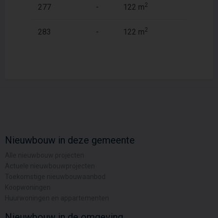
2
2
277
-
122 m
144 m
2
2
283
-
122 m
144 m
Nieuwbouw in deze gemeente
Alle nieuwbouw projecten
Actuele nieuwbouwprojecten
Toekomstige nieuwbouwaanbod
Koopwoningen
Huurwoningen en appartementen
Nieuwbouw in de omgeving