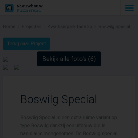
Nieuwbouw
Purmerend
Home
Projecten
Kwadijkerpark fase 2b
Boswilg Special
Terug naar Project
Bekijk alle foto's (6)
Boswilg Special
Boswilg Special is een extra ruime variant op
type Boswilg dankzij een uitbouw die in
basis al is meegenomen. De Boswilg special