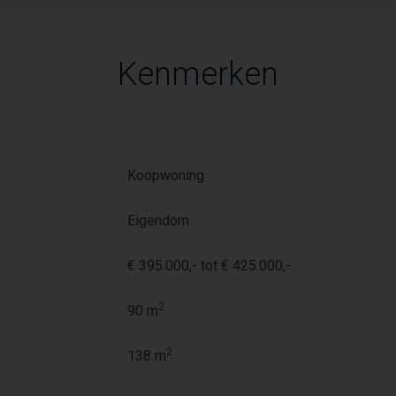
Kenmerken
Koopwoning
Eigendom
€ 395.000,- tot € 425.000,-
2
90 m
2
138 m