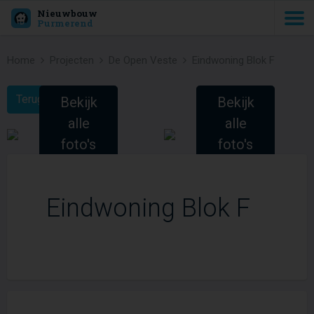
Nieuwbouw
Purmerend
Home
Projecten
De Open Veste
Eindwoning Blok F
Terug naar Project
Bekijk
Bekijk
alle
alle
foto's
foto's
(2)
(2)
Eindwoning Blok F