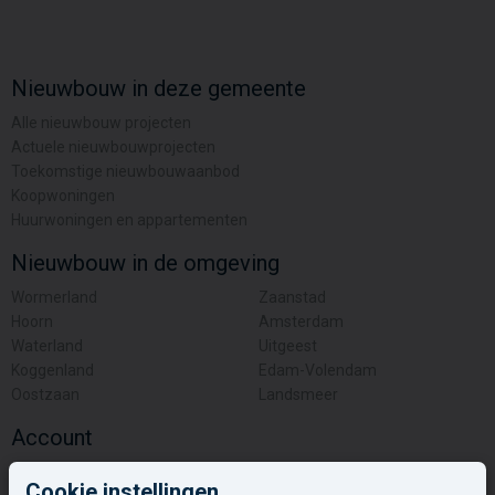
Nieuwbouw in deze gemeente
Alle nieuwbouw projecten
Actuele nieuwbouwprojecten
Toekomstige nieuwbouwaanbod
Koopwoningen
Huurwoningen en appartementen
Nieuwbouw in de omgeving
Wormerland
Zaanstad
Hoorn
Amsterdam
Waterland
Uitgeest
Koggenland
Edam-Volendam
Oostzaan
Landsmeer
Account
Inloggen
Cookie instellingen