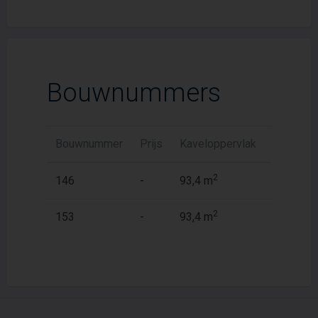
Bouwnummers
Bouwnummer
Prijs
Kaveloppervlak
Woonopp
2
2
146
-
93,4 m
183 m
2
2
153
-
93,4 m
147 m