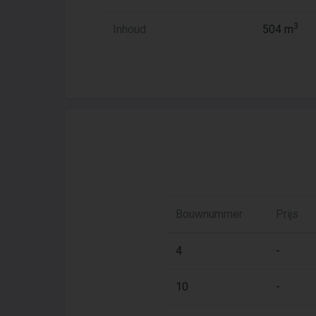
3
Inhoud
504 m
Bouwnummer
Prijs
4
-
10
-