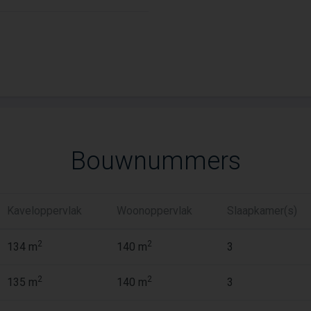
Bouwnummers
Kaveloppervlak
Woonoppervlak
Slaapkamer(s)
2
2
134 m
140 m
3
2
2
135 m
140 m
3