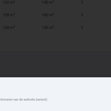
2
2
132 m
140 m
3
2
2
138 m
140 m
3
2
2
128 m
140 m
3
ieuwbouw in de
Account
mgeving
Inloggen
Inschrijven
ormerland
Zaanstad
ctioneren van de website (vereist)
Wachtwoord vergeten
oorn
Amsterdam
aterland
Uitgeest