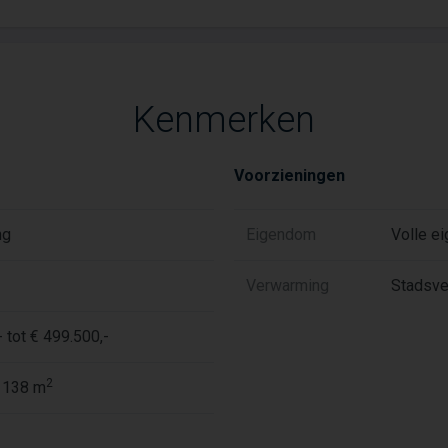
Kenmerken
Voorzieningen
ng
Eigendom
Volle e
Verwarming
Stadsve
 tot € 499.500,-
2
 138 m