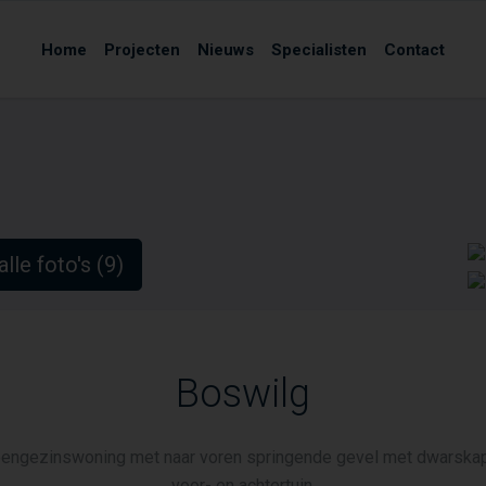
Home
Projecten
Nieuws
Specialisten
Contact
alle foto's (9)
Boswilg
eengezinswoning met naar voren springende gevel met dwarskap
voor- en achtertuin.