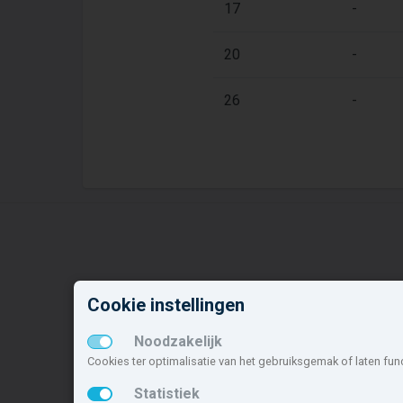
17
-
20
-
26
-
Nieuwbouw in deze
N
Cookie instellingen
gemeente
o
Noodzakelijk
Alle nieuwbouw projecten
W
Cookies ter optimalisatie van het gebruiksgemak of laten fun
Actuele nieuwbouwprojecten
H
Toekomstige nieuwbouwaanbod
W
Statistiek