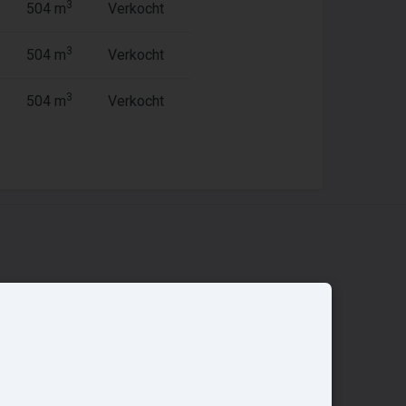
3
504 m
Verkocht
3
504 m
Verkocht
3
504 m
Verkocht
Overige
Nieuwbouwnieuws
Contact
Zakelijk